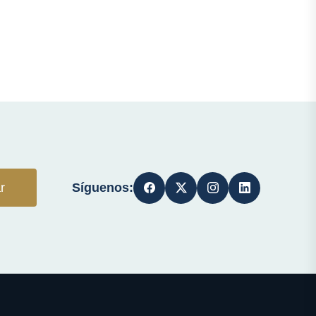
Síguenos:
r