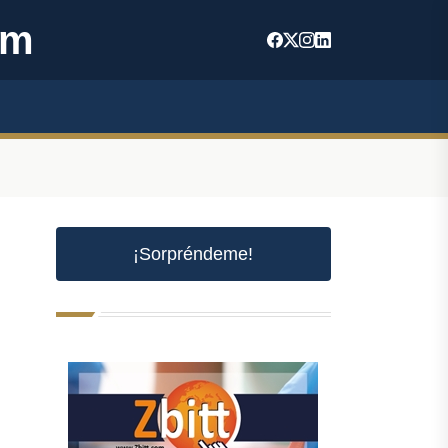
om
¡Sorpréndeme!