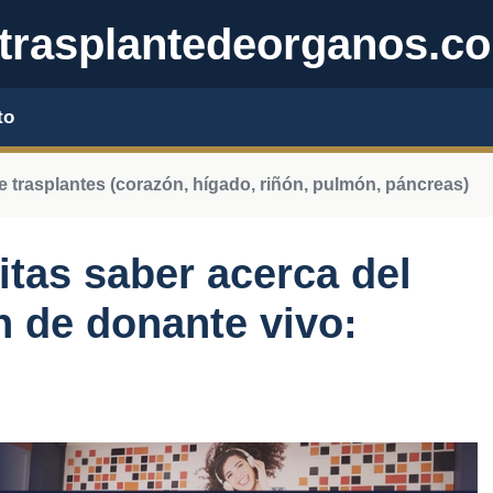
trasplantedeorganos.c
to
e trasplantes (corazón, hígado, riñón, pulmón, páncreas)
itas saber acerca del
n de donante vivo: