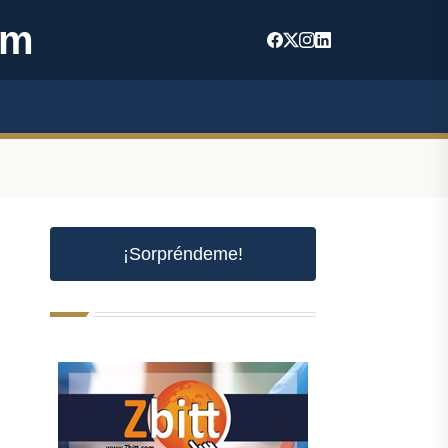
om
¡Sorpréndeme!