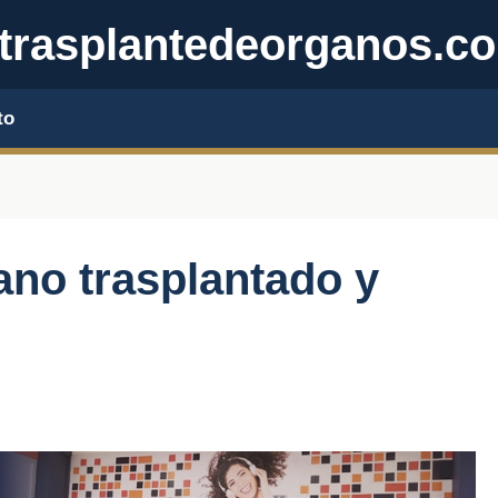
trasplantedeorganos.c
to
ano trasplantado y