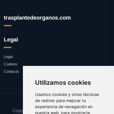
trasplantedeorganos.com
Legal
Legal
Cookies
Contacto
Utilizamos cookies
Usamos cookies y otras técnicas
de rastreo para mejorar tu
Update cookies preferences
experiencia de navegación en
Copyright © 2025 trasplantedeorganos.com
nuestra web, para mostrarte