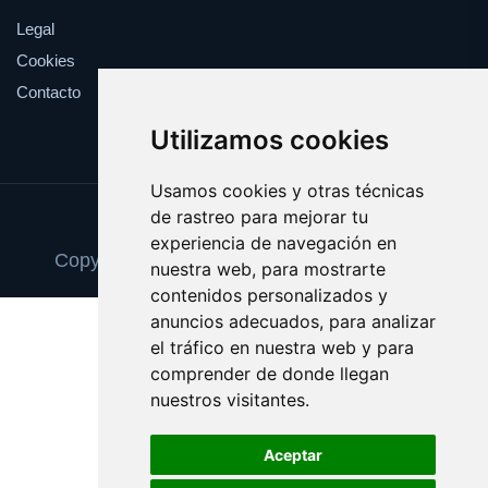
Legal
Cookies
Contacto
Utilizamos cookies
Usamos cookies y otras técnicas
de rastreo para mejorar tu
Update cookies preferences
experiencia de navegación en
Copyright © 2025 trasplantedeorganos.com
nuestra web, para mostrarte
contenidos personalizados y
anuncios adecuados, para analizar
el tráfico en nuestra web y para
comprender de donde llegan
nuestros visitantes.
Aceptar