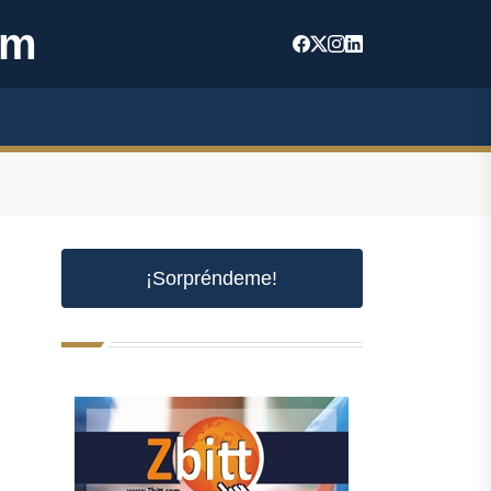
om
¡Sorpréndeme!