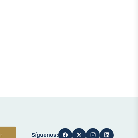
Síguenos:
r