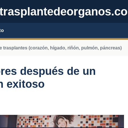
trasplantedeorganos.c
to
e trasplantes (corazón, hígado, riñón, pulmón, páncreas)
ores después de un
n exitoso