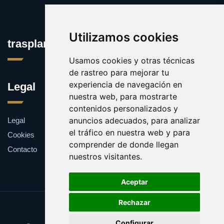
Utilizamos cookies
trasplantedeorganos.com
Usamos cookies y otras técnicas
de rastreo para mejorar tu
experiencia de navegación en
Legal
nuestra web, para mostrarte
contenidos personalizados y
anuncios adecuados, para analizar
Legal
el tráfico en nuestra web y para
Cookies
comprender de donde llegan
Contacto
nuestros visitantes.
Aceptar
Rechazar
Update cookies preferences
Configurar